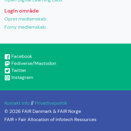
Login område
Opret medlemskab
Forny medlemskab
Facebook
Fediverse/Mastodon
Twitter
Instagram
Kontakt info
//
Privatlivspolitik
© 2026 FAIR Danmark & FAIR Norge
FAIR =
Fair Allocation of Infotech Resources