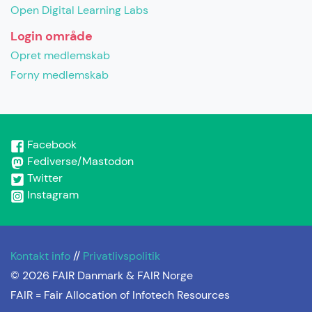
Open Digital Learning Labs
Login område
Opret medlemskab
Forny medlemskab
Facebook
Fediverse/Mastodon
Twitter
Instagram
Kontakt info
//
Privatlivspolitik
© 2026 FAIR Danmark & FAIR Norge
FAIR =
Fair Allocation of Infotech Resources