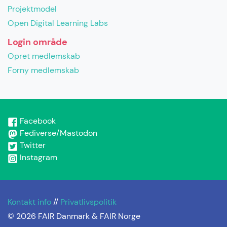
Projektmodel
Open Digital Learning Labs
Login område
Opret medlemskab
Forny medlemskab
Facebook
Fediverse/Mastodon
Twitter
Instagram
Kontakt info
//
Privatlivspolitik
© 2026 FAIR Danmark & FAIR Norge