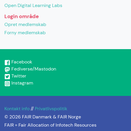
Open Digital Learning Labs
Login område
Opret medlemskab
Forny medlemskab
Facebook
Fediverse/Mastodon
Twitter
Instagram
Kontakt info
//
Privatlivspolitik
© 2026 FAIR Danmark & FAIR Norge
FAIR =
Fair Allocation of Infotech Resources