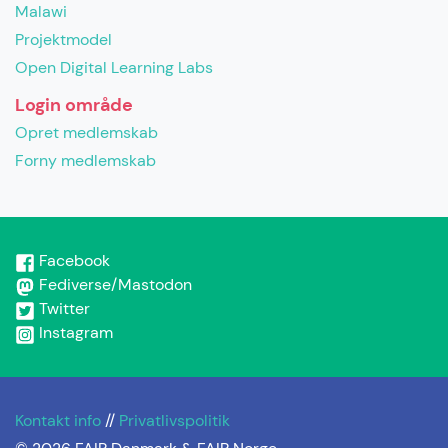
Malawi
Projektmodel
Open Digital Learning Labs
Login område
Opret medlemskab
Forny medlemskab
Facebook
Fediverse/Mastodon
Twitter
Instagram
Kontakt info
//
Privatlivspolitik