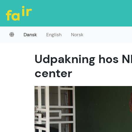
Dansk
English
Norsk
Udpakning hos NI
center