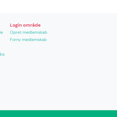
Login område
de
Opret medlemskab
Forny medlemskab
abs