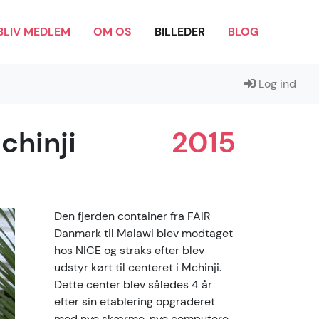
BLIV MEDLEM
OM OS
BILLEDER
BLOG
Log ind
chinji
2015
Den fjerden container fra FAIR
Danmark til Malawi blev modtaget
hos NICE og straks efter blev
udstyr kørt til centeret i Mchinji.
Dette center blev således 4 år
efter sin etablering opgraderet
med nye skærme, nye computere