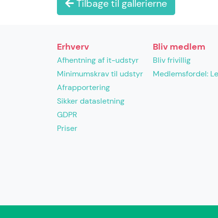
Tilbage til gallerierne
Erhverv
Bliv medlem
Afhentning af it-udstyr
Bliv frivillig
Minimumskrav til udstyr
Medlemsfordel: L
Afrapportering
Sikker datasletning
GDPR
Priser