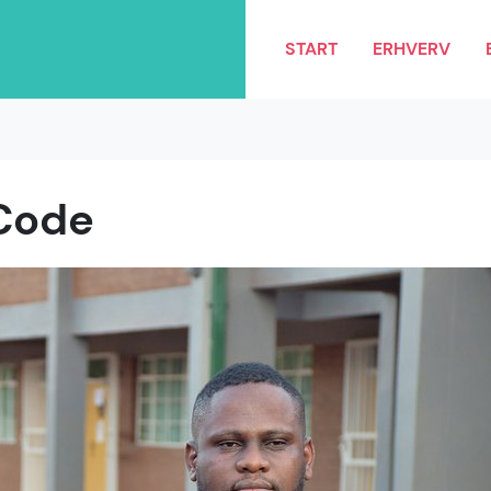
START
ERHVERV
Code