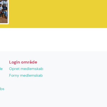
Login område
de
Opret medlemskab
Forny medlemskab
abs