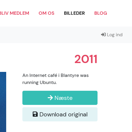
BLIV MEDLEM
OM OS
BILLEDER
BLOG
Log ind
2011
An Internet café i Blantyre was
running Ubuntu.
Næste
Download original