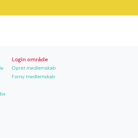
Login område
de
Opret medlemskab
Forny medlemskab
abs