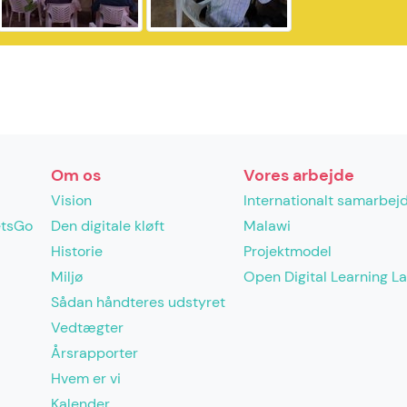
Om os
Vores arbejde
Vision
Internationalt samarbej
etsGo
Den digitale kløft
Malawi
Historie
Projektmodel
Miljø
Open Digital Learning L
Sådan håndteres udstyret
Vedtægter
Årsrapporter
Hvem er vi
Kalender