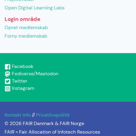
Open Digital Learning Labs
Login område
Opret medlemskab
Forny medlemskab
Facebook
Fediverse/Mastodon
Twitter
Instagram
Kontakt info
//
Privatlivspolitik
© 2026 FAIR Danmark & FAIR Norge
FAIR =
Fair Allocation of Infotech Resources