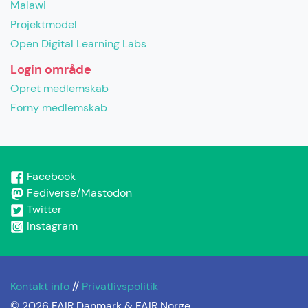
Malawi
Projektmodel
Open Digital Learning Labs
Login område
Opret medlemskab
Forny medlemskab
Facebook
Fediverse/Mastodon
Twitter
Instagram
Kontakt info
//
Privatlivspolitik
© 2026 FAIR Danmark & FAIR Norge