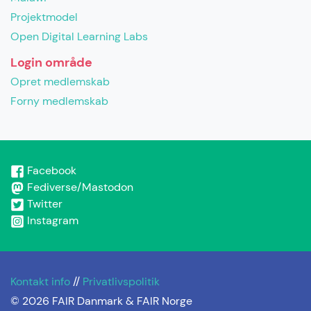
Projektmodel
Open Digital Learning Labs
Login område
Opret medlemskab
Forny medlemskab
Facebook
Fediverse/Mastodon
Twitter
Instagram
Kontakt info
//
Privatlivspolitik
© 2026 FAIR Danmark & FAIR Norge