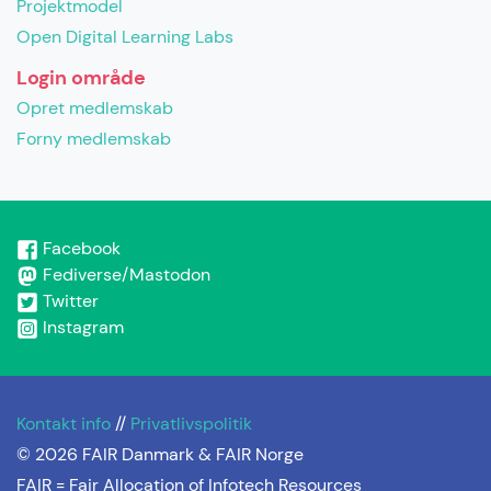
Projektmodel
Open Digital Learning Labs
Login område
Opret medlemskab
Forny medlemskab
Facebook
Fediverse/Mastodon
Twitter
Instagram
Kontakt info
//
Privatlivspolitik
© 2026 FAIR Danmark & FAIR Norge
FAIR =
Fair Allocation of Infotech Resources