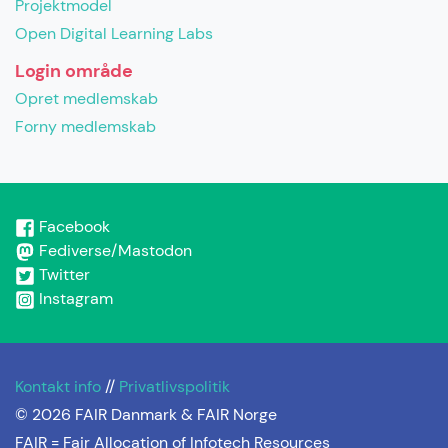
Projektmodel
Open Digital Learning Labs
Login område
Opret medlemskab
Forny medlemskab
Facebook
Fediverse/Mastodon
Twitter
Instagram
Kontakt info
//
Privatlivspolitik
© 2026 FAIR Danmark & FAIR Norge
FAIR =
Fair Allocation of Infotech Resources