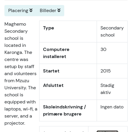
Placering
Billeder
Maghemo
Type
Secondary
Secondary
school
school is
located in
Computere
30
Karonga. The
installeret
centre was
setup by staff
Startet
2015
and volunteers
from Mzuzu
Afsluttet
Stadig
University. The
aktiv
school is
equipped with
Skoleindskrivning /
Ingen dato
laptops, wi-fi, a
primære brugere
server, and a
projector.