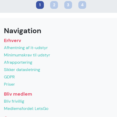
1
2
3
4
Navigation
Erhverv
Afhentning af it-udstyr
Minimumskrav til udstyr
Afrapportering
Sikker datasletning
GDPR
Priser
Bliv medlem
Bliv frivillig
Medlemsfordel: LetsGo