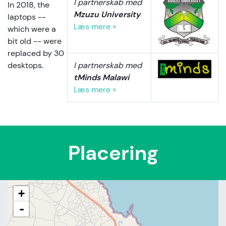
I partnerskab med
In 2018, the
Mzuzu University
laptops --
Læs mere »
which were a
bit old -- were
replaced by 30
desktops.
I partnerskab med
tMinds Malawi
Læs mere »
Placering
+
-