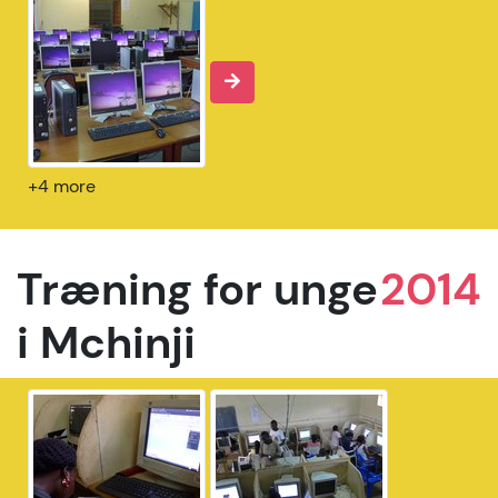
+4 more
Træning for unge
2014
i Mchinji