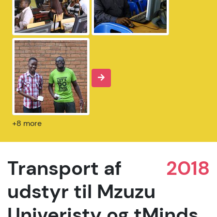
+8 more
Transport af
2018
udstyr til Mzuzu
Univeristy og tMinds