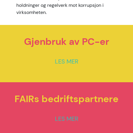
holdninger og regelverk mot korrupsjon i
virksomheten.
Gjenbruk av PC-er
LES MER
FAIRs bedriftspartnere
LES MER