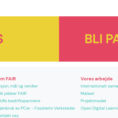
S
BLI 
m FAIR
Vores arbejde
isjon, mål og verdier
Internationalt sam
lik jobber FAIR
Malawi
AIRs bedriftspartnere
Projektmodel
jenbruk av PCer - Fossheim Verksteder
Open Digital Learn
ontakt oss