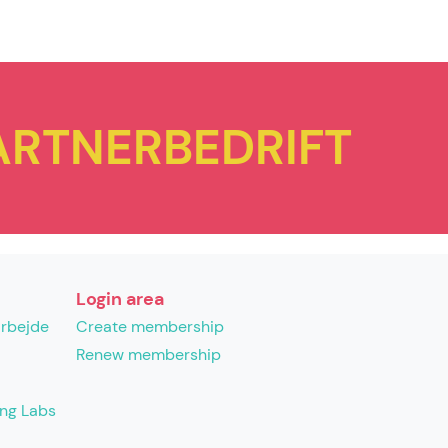
PARTNERBEDRIFT
Login area
arbejde
Create membership
Renew membership
ing Labs