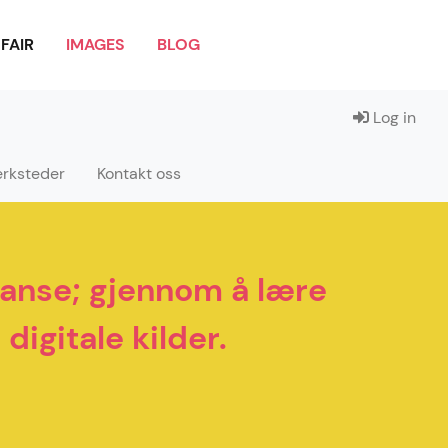
FAIR
IMAGES
BLOG
Log in
erksteder
Kontakt oss
petanse; gjennom å lære
digitale kilder.