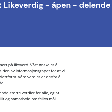
r: Likeverdig - åpen - delende
asert på likeverd. Vårt ønske er å
siden av informasjonsgapet for at vi
attform. Våre verdier er derfor å
de.
enda større verdier for alle, og at
illit og samarbeid om felles mål.