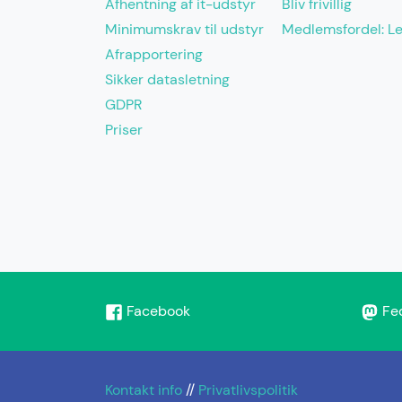
Afhentning af it-udstyr
Bliv frivillig
Minimumskrav til udstyr
Medlemsfordel: L
Afrapportering
Sikker datasletning
GDPR
Priser
Facebook
Fe
Kontakt info
//
Privatlivspolitik