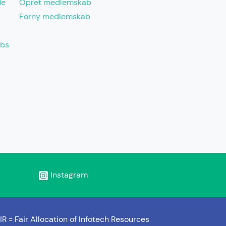
de
Opret medlemskab
Forny medlemskab
abs
Instagram
IR =
Fair Allocation of Infotech Resources