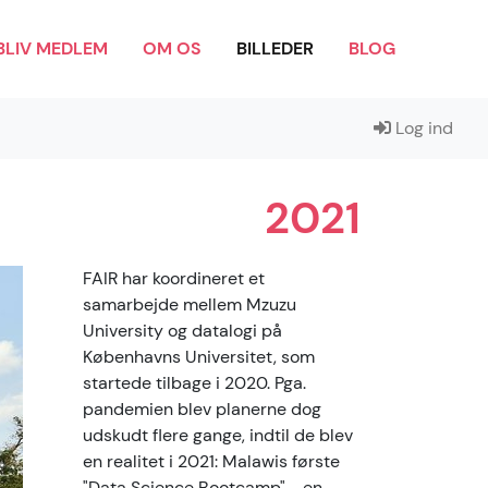
BLIV MEDLEM
OM OS
BILLEDER
BLOG
Log ind
2021
FAIR har koordineret et
samarbejde mellem Mzuzu
University og datalogi på
Københavns Universitet, som
startede tilbage i 2020. Pga.
pandemien blev planerne dog
udskudt flere gange, indtil de blev
en realitet i 2021: Malawis første
"Data Science Bootcamp" - en