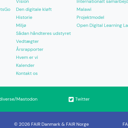
Vision
Internationalt samarbej
etsGo
Den digitale kløft
Malawi
Historie
Projektmodel
Miljø
Open Digital Learning L
Sådan håndteres udstyret
Vedtægter
Årsrapporter
Hvem er vi
Kalender
Kontakt os
diverse/Mastodon
Twitter
© 2026 FAIR Danmark & FAIR Norge
FA