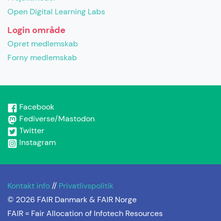
Open Digital Learning Labs
Login område
Opret medlemskab
Forny medlemskab
Facebook
Fediverse/Mastodon
Twitter
Instagram
Kontakt info
//
Privatlivspolitik
© 2026 FAIR Danmark & FAIR Norge
FAIR =
Fair Allocation of Infotech Resources