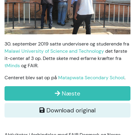
30. september 2019 satte undervisere og studerende fra
Malawi University of Science and Technology
det første
it-center af 3 op. Dette skete med erfarne kræfter fra
tMinds
og FAIR.
Centeret blev sat op på
Matapwata Secondary School
.
Næste
Download original
Aktiviteter i forbindelse med FAIR Danmark og Norge