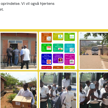
 oprindelse. Vi vil også hjertens
et.