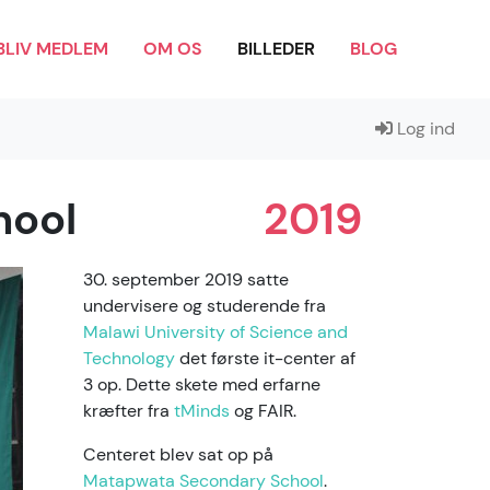
BLIV MEDLEM
OM OS
BILLEDER
BLOG
Log ind
hool
2019
30. september 2019 satte
undervisere og studerende fra
Malawi University of Science and
Technology
det første it-center af
3 op. Dette skete med erfarne
kræfter fra
tMinds
og FAIR.
Centeret blev sat op på
Matapwata Secondary School
.