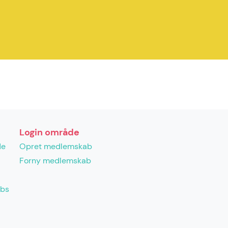
Login område
de
Opret medlemskab
Forny medlemskab
abs