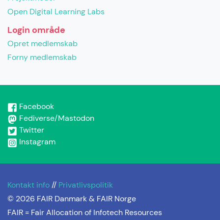
Open Digital Learning Labs
Login område
Opret medlemskab
Forny medlemskab
Facebook
Fediverse/Mastodon
Twitter
Instagram
Kontakt info
//
Privatlivspolitik
© 2026 FAIR Danmark & FAIR Norge
FAIR =
Fair Allocation of Infotech Resources