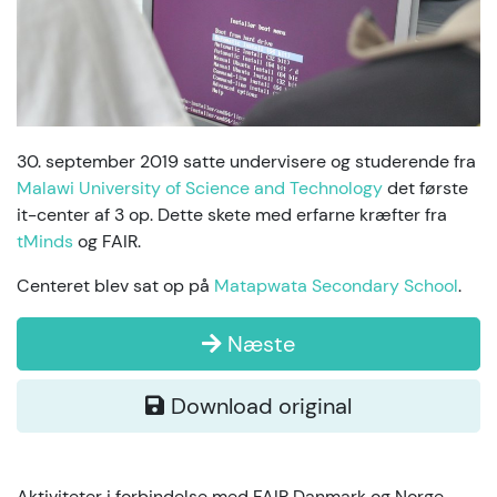
30. september 2019 satte undervisere og studerende fra
Malawi University of Science and Technology
det første
it-center af 3 op. Dette skete med erfarne kræfter fra
tMinds
og FAIR.
Centeret blev sat op på
Matapwata Secondary School
.
Næste
Download original
Aktiviteter i forbindelse med FAIR Danmark og Norge