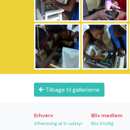
Tilbage til gallerierne
Erhverv
Bliv medlem
Afhentning af it-udstyr
Bliv frivillig