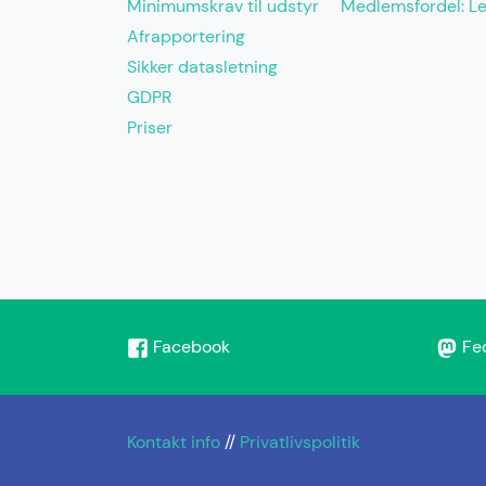
Minimumskrav til udstyr
Medlemsfordel: L
Afrapportering
Sikker datasletning
GDPR
Priser
Facebook
Fe
Kontakt info
//
Privatlivspolitik