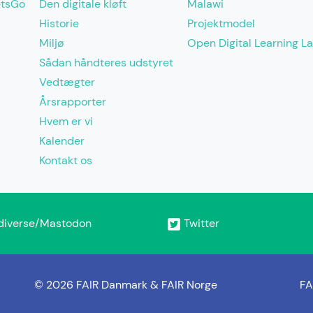
etsGo
Den digitale kløft
Malawi
Historie
Projektmodel
Miljø
Open Digital Learning L
Sådan håndteres udstyret
Vedtægter
Årsrapporter
Hvem er vi
Kalender
Kontakt os
diverse/Mastodon
Twitter
© 2026 FAIR Danmark & FAIR Norge
FA