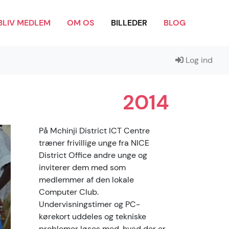
BLIV MEDLEM
OM OS
BILLEDER
BLOG
Log ind
2014
På Mchinji District ICT Centre
træner frivillige unge fra NICE
District Office andre unge og
inviterer dem med som
medlemmer af den lokale
Computer Club.
Undervisningstimer og PC-
kørekort uddeles og tekniske
problemer løses med, hvad der er