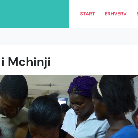
START
ERHVERV
i Mchinji