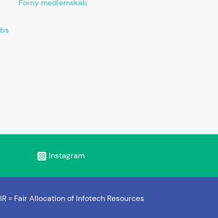
Forny medlemskab
abs
Instagram
IR =
Fair Allocation of Infotech Resources